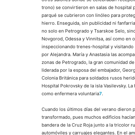
trono) se convirtieron en salas de hospital 
parqué se cubrieron con linóleo para proteg
hierro. Enseguida, sin publicidad ni fanfarr
no solo en Petrogrado y Tsarskoe Selo, sin
Novgorod, Odessa y Vinnitsa, así como en ot
inspeccionando trenes-hospital y visitand
por Alejandra. María y Anastasia las acomp
zonas de Petrogrado, la gran comunidad de 
liderada por la esposa del embajador, Georgi
Colonia Británica para soldados rusos herid
Hospital Pokrovsky de la isla Vasilevsky. La 
como enfermera voluntaria
7
.
Cuando los últimos días del verano dieron p
transformado, pues muchos edificios hacían
bandera de la Cruz Roja junto a la tricolor
automóviles y carruajes elegantes. En el a