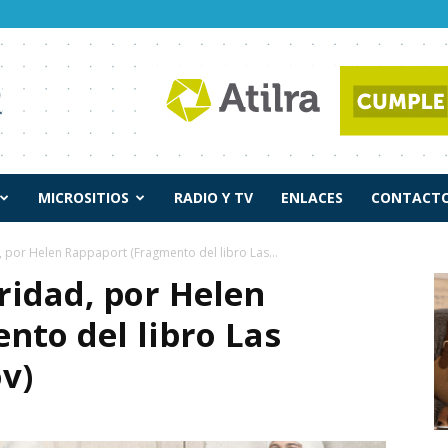
MICROSITIOS
RADIO Y TV
ENLACES
CONTACTO
 por Helen Rappaport (Fragmento del libro Las...
ridad, por Helen
nto del libro Las
v)