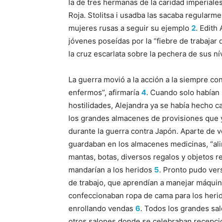
la de tres hermanas de la caridad imperial
Roja. Stolitsa i usadba las sacaba regularm
mujeres rusas a seguir su ejemplo
2
. Edith
jóvenes poseídas por la “fiebre de trabajar 
la cruz escarlata sobre la pechera de sus n
La guerra movió a la acción a la siempre co
enfermos”, afirmaría
4
. Cuando solo habían
hostilidades, Alejandra ya se había hecho c
los grandes almacenes de provisiones que ya
durante la guerra contra Japón. Aparte de 
guardaban en los almacenes medicinas, “alim
mantas, botas, diversos regalos y objetos re
mandarían a los heridos
5
. Pronto pudo ver
de trabajo, que aprendían a manejar máquin
confeccionaban ropa de cama para los heri
enrollando vendas
6
. Todos los grandes sal
otros salones donde se celebraban recepcion