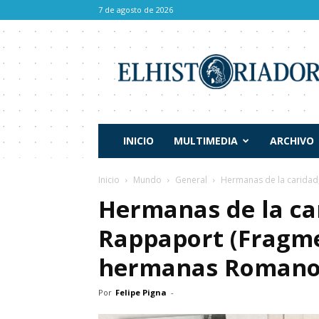
7 de agosto de 2026
El
Historiador
INICIO
MULTIMEDIA
ARCHIVO
Inicio
Mundo
General
Hermanas de la caridad,
Hermanas de la ca
Rappaport (Fragme
hermanas Romano
Por
Felipe Pigna
-