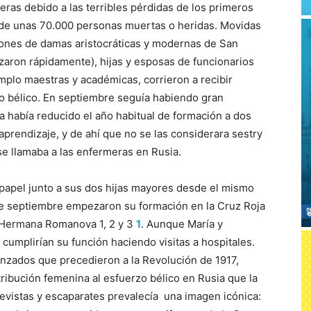
ras debido a las terribles pérdidas de los primeros
o de unas 70.000 personas muertas o heridas. Movidas
giones de damas aristocráticas y modernas de San
zaron rápidamente), hijas y esposas de funcionarios
mplo maestras y académicas, corrieron a recibir
zo bélico. En septiembre seguía habiendo gran
a había reducido el año habitual de formación a dos
rendizaje, y de ahí que no se las considerara sestry
se llamaba a las enfermeras en Rusia.
papel junto a sus dos hijas mayores desde el mismo
de septiembre empezaron su formación en la Cruz Roja
 Hermana Romanova 1, 2 y 3
1
. Aunque María y
umplirían su función haciendo visitas a hospitales.
nzados que precedieron a la Revolución de 1917,
ibución femenina al esfuerzo bélico en Rusia que la
 revistas y escaparates prevalecía una imagen icónica: