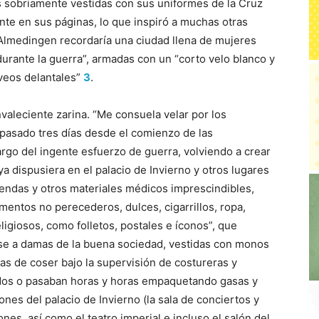
es sobriamente vestidas con sus uniformes de la Cruz
ente en sus páginas, lo que inspiró a muchas otras
 Almedingen recordaría una ciudad llena de mujeres
durante la guerra”, armadas con un “corto velo blanco y
íveos delantales”
3
.
nvaleciente zarina. “Me consuela velar por los
 pasado tres días desde el comienzo de las
argo del ingente esfuerzo de guerra, volviendo a crear
 dispusiera en el palacio de Invierno y otros lugares
vendas y otros materiales médicos imprescindibles,
entos no perecederos, dulces, cigarrillos, ropa,
ligiosos, como folletos, postales e íconos”, que
se a damas de la buena sociedad, vestidas con monos
as de coser bajo la supervisión de costureras y
dos o pasaban horas y horas empaquetando gasas y
ones del palacio de Invierno (la sala de conciertos y
es, así como el teatro imperial e incluso el salón del