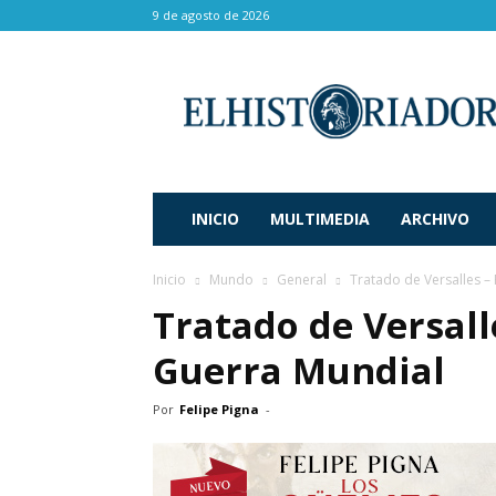
9 de agosto de 2026
El
Historiador
INICIO
MULTIMEDIA
ARCHIVO
Inicio
Mundo
General
Tratado de Versalles –
Tratado de Versall
Guerra Mundial
Por
Felipe Pigna
-