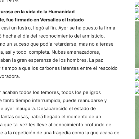
 de 1919.
turosa en la vida de la Humanidad
de, fue firmado en Versalles el tratado
casi un lustro, llegó al fin. Ayer se ha puesto la firma
ó hecha el día del reconocimiento del armisticio.
o un suceso que podía retardarse, mas no alterase
ra, así y todo, completa. Nubes amenazadoras,
aban la gran esperanza de los hombres. La paz
 tiempo a que los carbones latentes entre el rescoldo
voradora.
r acaban todos los temores, todos los peligros
e tanto tiempo interrumpida, puede reanudarse y
de ayer inaugura. Desaparecido el estado de
 tantas cosas, habrá llegado el momento de un
 que tal vez les lleve al conocimiento profundo de
le a la repetición de una tragedia como la que acaba de