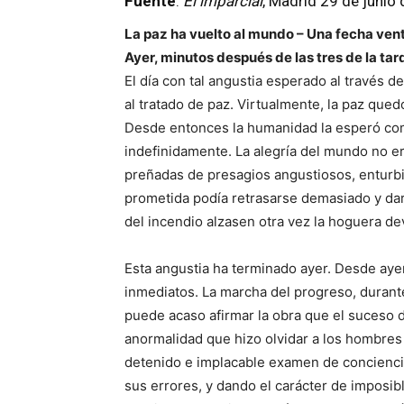
Fuente
:
El imparcial
, Madrid 29 de junio
La paz ha vuelto al mundo – Una fecha ven
Ayer, minutos después de las tres de la tar
El día con tal angustia esperado al través de 
al tratado de paz. Virtualmente, la paz qued
Desde entonces la humanidad la esperó com
indefinidamente. La alegría del mundo no e
preñadas de presagios angustiosos, enturbi
prometida podía retrasarse demasiado y dar
del incendio alzasen otra vez la hoguera de
Esta angustia ha terminado ayer. Desde aye
inmediatos. La marcha del progreso, durant
puede acaso afirmar la obra que el suceso 
anormalidad que hizo olvidar a los hombres
detenido e implacable examen de conciencia
sus errores, y dando el carácter de imposib