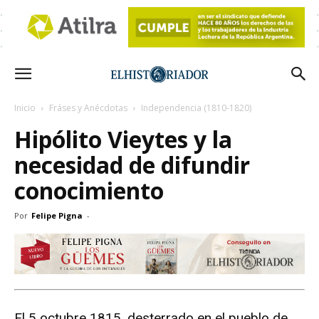
Inicio
Fráses y Anécdotas
Independencia (1810-1820)
Hipólito Vieytes y la
necesidad de difundir
conocimiento
Por
Felipe Pigna
-
El 5 octubre 1815, desterrado en el pueblo de