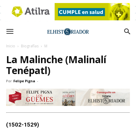
Inicio
Biografías
M
La Malinche (Malinalí
Tenépatl)
Por
Felipe Pigna
-
(1502-1529)