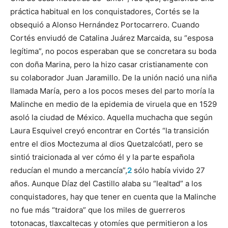
práctica habitual en los conquistadores, Cortés se la
obsequió a Alonso Hernández Portocarrero. Cuando
Cortés enviudó de Catalina Juárez Marcaida, su “esposa
legítima”, no pocos esperaban que se concretara su boda
con doña Marina, pero la hizo casar cristianamente con
su colaborador Juan Jaramillo. De la unión nació una niña
llamada María, pero a los pocos meses del parto moría la
Malinche en medio de la epidemia de viruela que en 1529
asoló la ciudad de México. Aquella muchacha que según
Laura Esquivel creyó encontrar en Cortés “la transición
entre el dios Moctezuma al dios Quetzalcóatl, pero se
sintió traicionada al ver cómo él y la parte española
reducían el mundo a mercancía”,
2
sólo había vivido 27
años. Aunque Díaz del Castillo alaba su “lealtad” a los
conquistadores, hay que tener en cuenta que la Malinche
no fue más “traidora” que los miles de guerreros
totonacas, tlaxcaltecas y otomíes que permitieron a los