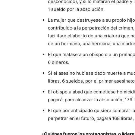
desconocido), y si lo mataran el padre y
1 sueldo por la absolución.
La mujer que destruyese a su propio hijo
contribuido a la perpetración del crimen,
facilitare el aborto de una criatura que n
de un hermano, una hermana, una madre o
El que matase a un obispo o a un prelado
6 dineros.
Si el asesino hubiese dado muerte a mu
libras, 6 sueldos, por el primer asesinato
El obispo u abad que cometiese homicid
pagará, para alcanzar la absolución, 179 l
El que por anticipado quisiera comprar l
perpetrar en el futuro, pagará 168 libras
¿Quiénes fueron los protagonistas o líder