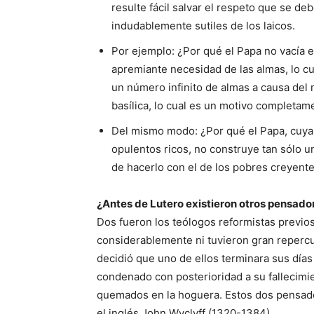
resulte fácil salvar el respeto que se de
indudablemente sutiles de los laicos.
Por ejemplo: ¿Por qué el Papa no vacía el
apremiante necesidad de las almas, lo cua
un número infinito de almas a causa del 
basílica, lo cual es un motivo completam
Del mismo modo: ¿Por qué el Papa, cuya
opulentos ricos, no construye tan sólo u
de hacerlo con el de los pobres creyent
¿Antes de Lutero existieron otros pensador
Dos fueron los teólogos reformistas previos
considerablemente ni tuvieron gran repercusi
decidió que uno de ellos terminara sus días
condenado con posterioridad a su fallecim
quemados en la hoguera. Estos dos pensado
el inglés John Wyclyff (1320-1384).