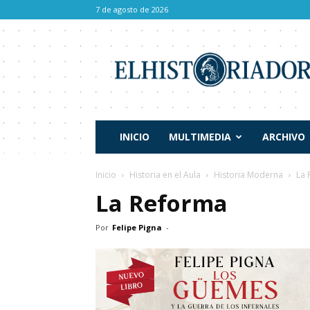
7 de agosto de 2026
El
Historiador
INICIO
MULTIMEDIA
ARCHIVO
Inicio
Historia en el Aula
Historia Moderna
La 
La Reforma
Por
Felipe Pigna
-