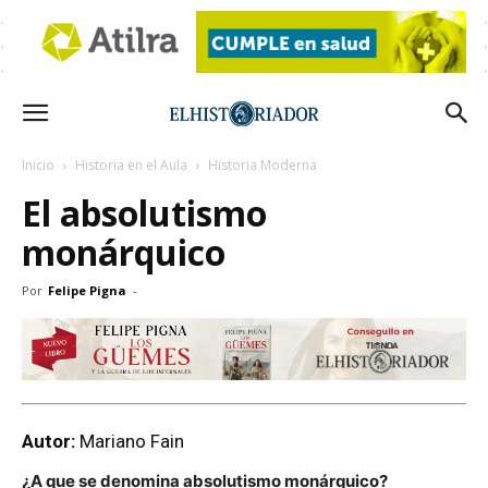
Inicio
Historia en el Aula
Historia Moderna
El absolutismo
monárquico
Por
Felipe Pigna
-
Autor:
Mariano Fain
¿A que se denomina absolutismo monárquico?