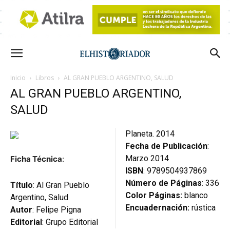
Inicio
Libros
AL GRAN PUEBLO ARGENTINO, SALUD
AL GRAN PUEBLO ARGENTINO,
SALUD
Planeta. 2014
Fecha de Publicación
:
Marzo 2014
Ficha Técnica
:
ISBN
: 9789504937869
Número de Páginas
: 336
Título
: Al Gran Pueblo
Color Páginas:
blanco
Argentino, Salud
Encuadernación:
rústica
Autor
: Felipe Pigna
Editorial
: Grupo Editorial