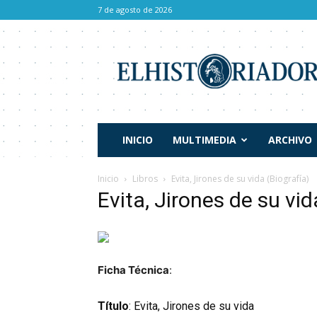
7 de agosto de 2026
El
Historiador
INICIO
MULTIMEDIA
ARCHIVO
Inicio
Libros
Evita, Jirones de su vida (Biografía)
Evita, Jirones de su vid
Ficha Técnica
:
Título
: Evita, Jirones de su vida