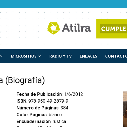
MICROSITIOS
RADIO Y TV
ENLACES
CONTACTO
a (Biografía)
Fecha de Publicación
: 1/6/2012
ISBN
: 978-950-49-2879-9
Número de Páginas
: 384
Color Páginas
: blanco
Encuadernación
: rústica