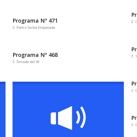
P
Programa Nº 471
C
Pietro Sorba Empanada
P
Programa Nº 468
1
Decada del 30
P
C
P