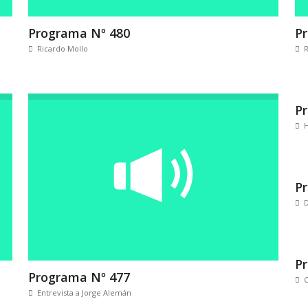
Programa Nº 480
P
Ricardo Mollo
P
H
P
D
P
Programa Nº 477
C
Entrevista a Jorge Alemán