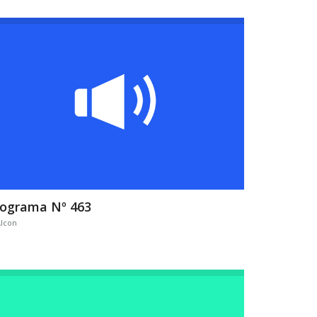
rograma Nº 463
lcon