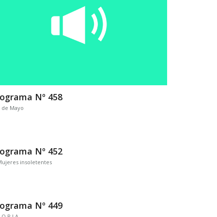
rograma Nº 458
1 de Mayo
rograma Nº 452
ujeres insoletentes
rograma Nº 449
.O.R.J.A