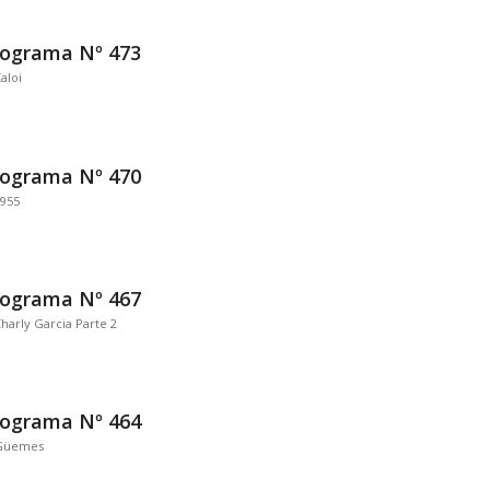
rograma Nº 473
aloi
rograma Nº 470
955
rograma Nº 467
harly Garcia Parte 2
rograma Nº 464
Güemes