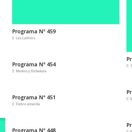
Programa Nº 459
Les Luthiers
P
Programa Nº 454
Medios y Dictadura
P
Programa Nº 451
M
Fiebre amarilla
P
Programa Nº 448
F