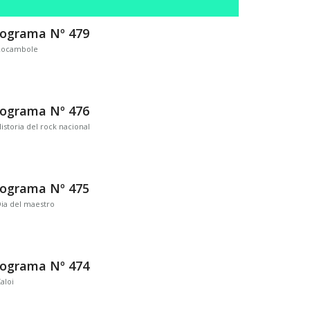
rograma Nº 479
Rocambole
rograma Nº 476
istoria del rock nacional
rograma Nº 475
ia del maestro
rograma Nº 474
aloi