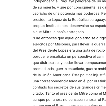
independencia uruguaya peligraba de un mod
de su muerte, y que por consiguiente las g
capricho de una potencia más poderosa. Pes
presidente López de la República paraguaya
propias instituciones, desenvainó su espad
a que Mitre lo había entregado.
”Fue entonces que aquel gobierno se dirigió
ejércitos por Misiones, para llevar la guerr
del Presidente López era una gota de rocío
porque le enseñaba en perspectiva el camin
qué disfrazarse, y poder llevar pomposamen
premeditada, guerra estudiada, guerra ambic
de la Unión Americana. Esta política injusti
una correspondencia leída en él por el Mini
confiado los secretos de sus grandes crímen
citado: ‘Tanto el presidente Mitre como el M
aunque por ahora no pensaban anexar el Pa
alguno con el Brasil, pues cualesquiera que 