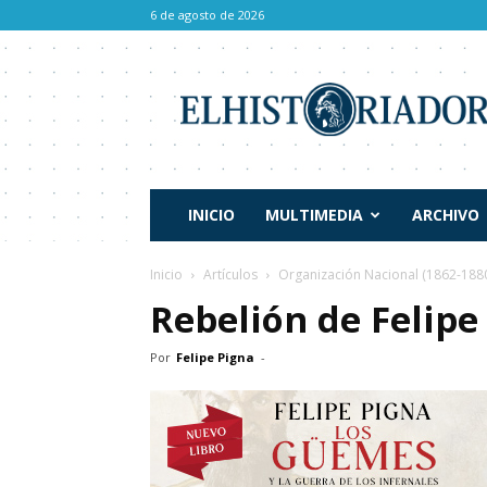
6 de agosto de 2026
El
Historiador
INICIO
MULTIMEDIA
ARCHIVO
Inicio
Artículos
Organización Nacional (1862-188
Rebelión de Felipe
Por
Felipe Pigna
-