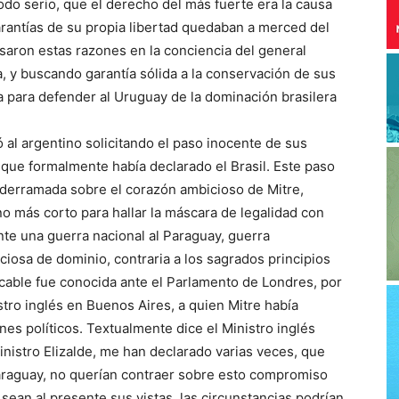
o serio, que el derecho del más fuerte era la causa
arantías de su propia libertad quedaban a merced del
aron estas razones en la conciencia del general
, y buscando garantía sólida a la conservación de sus
a para defender al Uruguay de la dominación brasilera
 al argentino solicitando el paso inocente de sus
a que formalmente había declarado el Brasil. Este paso
 derramada sobre el corazón ambicioso de Mitre,
o más corto para hallar la máscara de legalidad con
te una guerra nacional al Paraguay, guerra
iosa de dominio, contraria a los sagrados principios
ficable fue conocida ante el Parlamento de Londres, por
stro inglés en Buenos Aires, a quien Mitre había
es políticos. Textualmente dice el Ministro inglés
inistro Elizalde, me han declarado varias veces, que
raguay, no querían contraer sobre esto compromiso
sean al presente sus vistas, las circunstancias podrían