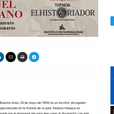
 Buenos Aires; 29 de mayo de 1959) es un escritor, divulgador
specializado en la historia de su país. Realiza trabajos en
erado por el programa Ver para leer como el divulgador con más