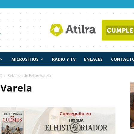
MICROSITIOS
RADIO Y TV
ENLACES
CONTACTO
0)
Rebelión de Felipe Varela
 Varela