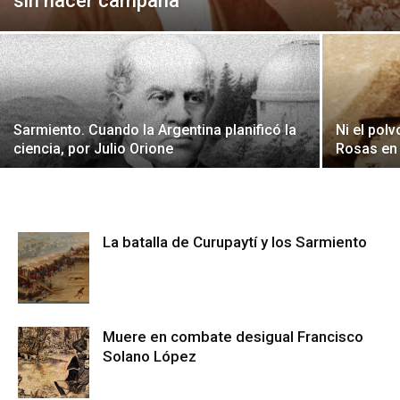
sin hacer campaña
Sarmiento. Cuando la Argentina planificó la
Ni el pol
ciencia, por Julio Orione
Rosas en 
La batalla de Curupaytí y los Sarmiento
Muere en combate desigual Francisco
Solano López