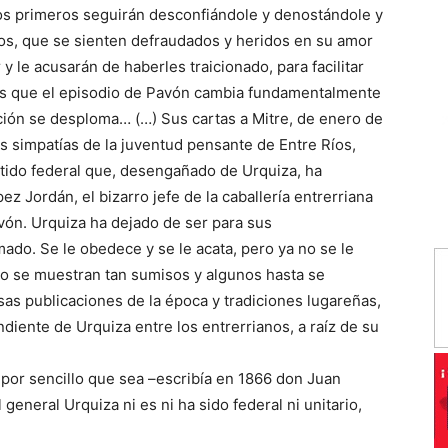
los primeros seguirán desconfiándole y denostándole y
os, que se sienten defraudados y heridos en su amor
y le acusarán de haberles traicionado, para facilitar
o es que el episodio de Pavón cambia fundamentalmente
ación se desploma… (…) Sus cartas a Mitre, de enero de
as simpatías de la juventud pensante de Entre Ríos,
artido federal que, desengañado de Urquiza, ha
z Jordán, el bizarro jefe de la caballería entrerriana
vón. Urquiza ha dejado de ser para sus
mado. Se le obedece y se le acata, pero ya no se le
no se muestran tan sumisos y algunos hasta se
s publicaciones de la época y tradiciones lugareñas,
iente de Urquiza entre los entrerrianos, a raíz de su
 por sencillo que sea –escribía en 1866 don Juan
eneral Urquiza ni es ni ha sido federal ni unitario,