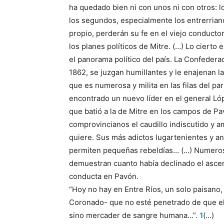
ha quedado bien ni con unos ni con otros: 
los segundos, especialmente los entrerrian
propio, perderán su fe en el viejo conductor 
los planes políticos de Mitre. (…) Lo ciert
el panorama político del país. La Confeder
1862, se juzgan humillantes y le enajenan l
que es numerosa y milita en las filas del p
encontrado un nuevo líder en el general Lópe
que batió a la de Mitre en los campos de Pa
comprovincianos el caudillo indiscutido y a
quiere. Sus más adictos lugartenientes y a
permiten pequeñas rebeldías… (…) Numerosa
demuestran cuanto había declinado el ascend
conducta en Pavón.
“Hoy no hay en Entre Ríos, un solo paisano,
Coronado- que no esté penetrado de que el g
sino mercader de sangre humana…”.
1
(…)