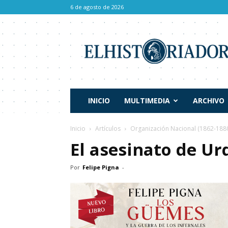
6 de agosto de 2026
El
Historiador
INICIO
MULTIMEDIA
ARCHIVO
Inicio
Artículos
Organización Nacional (1862-188
El asesinato de Ur
Por
Felipe Pigna
-