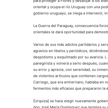
para proteger a Flores y desalojar a los bla
oriental y ocupa el río Uruguay con una pod
gobierno uruguayo, se niega a intervenir, i
La Guerra del Paraguay, consecuencia forzos
orientales le dará oportunidad para demostr
Varios de sus más adictos partidarios y ser
agravios en libelos y periódicos, diciéndos
despotismo y esquilmado por su avaricia. (…
panegirista y volverá a serlo después, cua
su error y aprecie, con serenidad, su inmen
de violentos artículos que contienen cargo
Carriego, que era entrerriano, hablaba en n
fermentos más eficaces que prepararon la ex
[Urquiza] se hace elegir nuevamente gober
don José María Domínguez que termina su ma