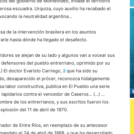
ncos del gobierno de Montevideo, invade el territorio
erosa escuadra. Urquiza, cuyo auxilio ha recabado el
nvocando la neutralidad argentina…
a de la intervención brasilera en los asuntos
arle hasta dónde ha llegado el desafecto.
vidores se alejan de su lado y algunos van a vocear sus
e defensores del pueblo entrerriano, oprimido por su
) El doctor Evaristo Carriego,
2
que ha sido su
ndo, desaparecido el prócer, reconozca hidalgamente
sa labor constructiva, publica en El Pueblo una serie
s lapidarios contra el vencedor de Caseros… (…) …
ombre de los entrerrianos, y sus escritos fueron los
plosión del 11 de abril de 1870.
nador de Entre Ríos, en reemplazo de su antecesor
ndato el 24 de abril de 1868, y que ha desarrollado