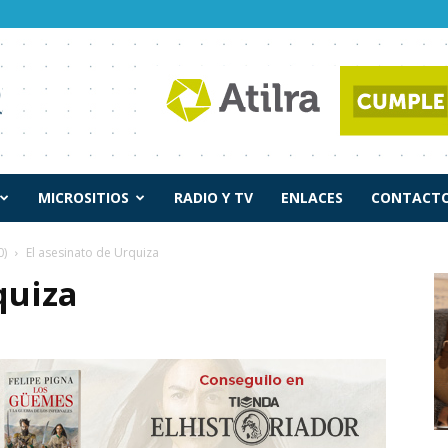
MICROSITIOS
RADIO Y TV
ENLACES
CONTACTO
0)
El asesinato de Urquiza
quiza