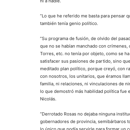
ni a nadie.
”Lo que he referido me basta para pensar qu
también tenía genio político.
”Su programa de fusión, de olvido del pasad
que no se habían manchado con crímenes, 
Torres, etc. no tenía por objeto, como se ha
satisfacer sus pasiones de partido, sino que,
meditado plan político, porque creyó, con 
con nosotros, los unitarios, que éramos ll
familia, ni relaciones, ni vinculaciones de 
lo que demostró más habilidad política fue
Nicolás.
”Derrotado Rosas no dejaba ninguna institu
gobernadores de provincia, semibárbaros to
lo único que podía servirle para formar un 