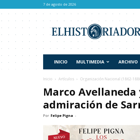
7 de agosto de 2026
El
Historiador
INICIO
MULTIMEDIA
ARCHIVO
Inicio
Artículos
Organización Nacional (1862-188
Marco Avellaneda y
admiración de Sar
Por
Felipe Pigna
-