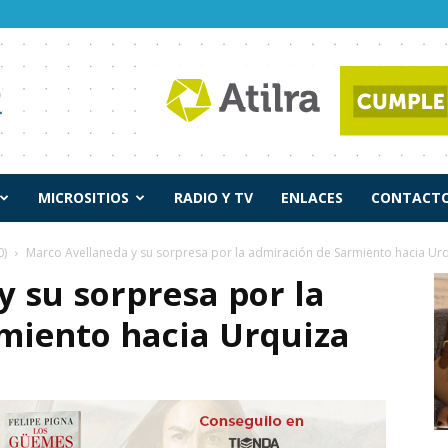
MICROSITIOS
RADIO Y TV
ENLACES
CONTACTO
0)
Marco Avellaneda y su sorpresa por la admiración de Sarmiento hacia Ur
 su sorpresa por la
miento hacia Urquiza