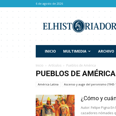
6 de agosto de 2026
El
Historiador
INICIO
MULTIMEDIA
ARCHIVO
Inicio
Artículos
Pueblos de América
PUEBLOS DE AMÉRICA
América Latina
Ascenso y auge del peronismo (1943-
¿Cómo y cuán
Autor: Felipe Pigna En
cazadores nómades que