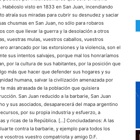
. Habéoslo visto en 1833 en San Juan, incendiando
o atraía sus miradas para cubrir su desnudez y saciar
 esas chusmas en San Juan, no sólo para robaros
s con que llevar la guerra y la desolación a otros
s, vuestras mulas, vuestros caballos, vuestros
ro arrancado por las extorsiones y la violencia, son el
nte sus intentos salvajes, porque mal los honraríamos
, por la cultura de sus habitantes, por la posición que
 algo más que hacer que defender sus hogares y su
ignidad humana, salvar la civilización amenazada por
te más atrasada de la población que quisiera
trucción. San Juan reducido a la barbarie, San Juan
o y sus asociados, desaparecerá del mapa argentino
ecursos, por su propia industria y esfuerzo, a
as y ricas de la República. […] Conciudadanos: A las
uarte contra la barbarie, y ejemplo para todos los
de vosotros vuestro compatriota y amigo D.F.