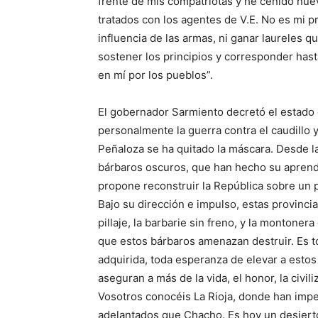
frente de mis compatriotas y he ceñido nu
tratados con los agentes de V.E. No es mi pr
influencia de las armas, ni ganar laureles 
sostener los principios y corresponder hasta
en mí por los pueblos”.
El gobernador Sarmiento decretó el estado 
personalmente la guerra contra el caudillo 
Peñaloza se ha quitado la máscara. Desde 
bárbaros oscuros, que han hecho su aprendiz
propone reconstruir la República sobre un p
Bajo su dirección e impulso, estas provinci
pillaje, la barbarie sin freno, y la montoner
que estos bárbaros amenazan destruir. Es t
adquirida, toda esperanza de elevar a estos
aseguran a más de la vida, el honor, la civi
Vosotros conocéis La Rioja, donde han imp
adelantados que Chacho. Es hoy un desier