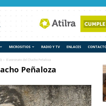
MICROSITIOS
RADIO Y TV
ENLACES
CONTACTO
0)
El asesinato del Chacho Peñaloza
hacho Peñaloza