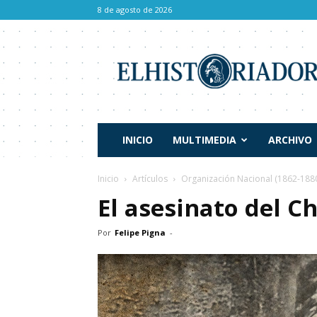
8 de agosto de 2026
El
Historiador
INICIO
MULTIMEDIA
ARCHIVO
Inicio
Artículos
Organización Nacional (1862-188
El asesinato del C
Por
Felipe Pigna
-