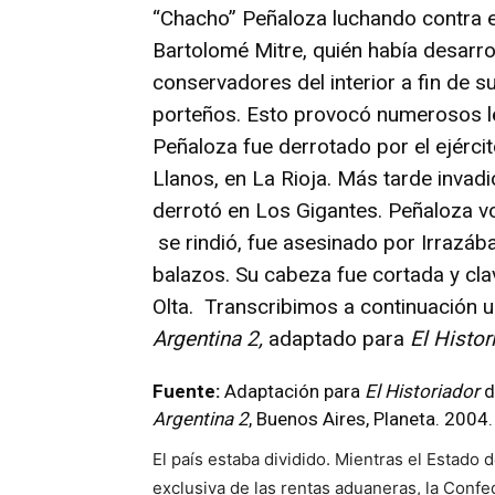
“Chacho” Peñaloza luchando contra e
Bartolomé Mitre, quién había desarrol
conservadores del interior a fin de s
porteños. Esto provocó numerosos l
Peñaloza fue derrotado por el ejércit
Llanos, en La Rioja. Más tarde invadi
derrotó en Los Gigantes. Peñaloza vo
se rindió, fue asesinado por Irrazába
balazos. Su cabeza fue cortada y cla
Olta. Transcribimos a continuación 
Argentina 2,
adaptado para
El Histor
Fuente:
Adaptación para
El Historiador
d
Argentina 2
, Buenos Aires, Planeta. 2004.
El país estaba dividido. Mientras el Estado
exclusiva de las rentas aduaneras, la Confe