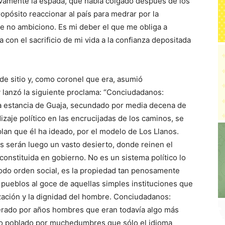
evamente la espada, que había colgado después de los
opósito reaccionar al país para medrar por la
que no ambiciono. Es mi deber el que me obliga a
 con el sacrificio de mi vida a la confianza depositada
de sitio y, como coronel que era, asumió
y lanzó la siguiente proclama: “Conciudadanos:
la estancia de Guaja, secundado por media decena de
aje político en las encrucijadas de los caminos, se
lan que él ha ideado, por el modelo de Los Llanos.
as serán luego un vasto desierto, donde reinen el
a constituida en gobierno. No es un sistema político lo
odo orden social, es la propiedad tan penosamente
 pueblos al goce de aquellas simples instituciones que
lización y la dignidad del hombre. Conciudadanos:
erado por años hombres que eran todavía algo más
to poblado por muchedumbres que sólo el idioma