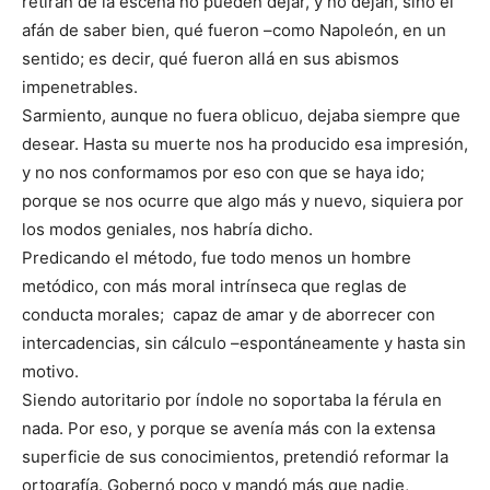
retiran de la escena no pueden dejar, y no dejan, sino el
afán de saber bien, qué fueron –como Napoleón, en un
sentido; es decir, qué fueron allá en sus abismos
impenetrables.
Sarmiento, aunque no fuera oblicuo, dejaba siempre que
desear. Hasta su muerte nos ha producido esa impresión,
y no nos conformamos por eso con que se haya ido;
porque se nos ocurre que algo más y nuevo, siquiera por
los modos geniales, nos habría dicho.
Predicando el método, fue todo menos un hombre
metódico, con más moral intrínseca que reglas de
conducta morales; capaz de amar y de aborrecer con
intercadencias, sin cálculo –espontáneamente y hasta sin
motivo.
Siendo autoritario por índole no soportaba la férula en
nada. Por eso, y porque se avenía más con la extensa
superficie de sus conocimientos, pretendió reformar la
ortografía. Gobernó poco y mandó más que nadie,