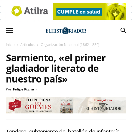
Inicio
Artículos
Organización Nacional (1862-1880)
Sarmiento, «el primer
gladiador literato de
nuestro país»
Por
Felipe Pigna
-
Tendero, subteniente del batallón de infantería