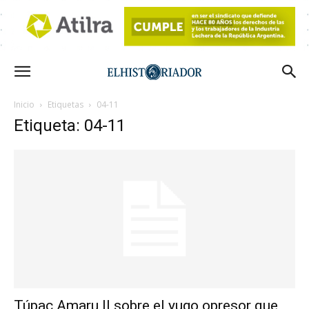
Inicio
Etiquetas
04-11
Etiqueta: 04-11
Túpac Amaru II sobre el yugo opresor que