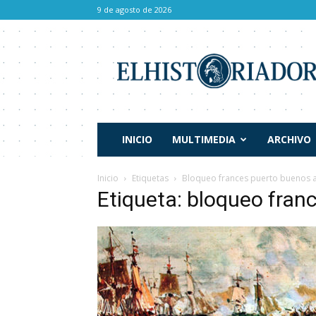
9 de agosto de 2026
El
Historiador
INICIO
MULTIMEDIA
ARCHIVO
Inicio
Etiquetas
Bloqueo frances puerto buenos a
Etiqueta: bloqueo fran