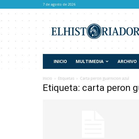
7 de agosto de 2026
El
Historiador
INICIO
MULTIMEDIA
ARCHIVO
Inicio
Etiquetas
Carta peron guarnicion azul
Etiqueta: carta peron g