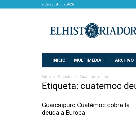
9 de agosto de 2026
El
Historiador
INICIO
MULTIMEDIA
ARCHIVO
Inicio
Etiquetas
Cuatemoc deuda
Etiqueta: cuatemoc de
Guaicaipuro Cuatémoc cobra la
deuda a Europa