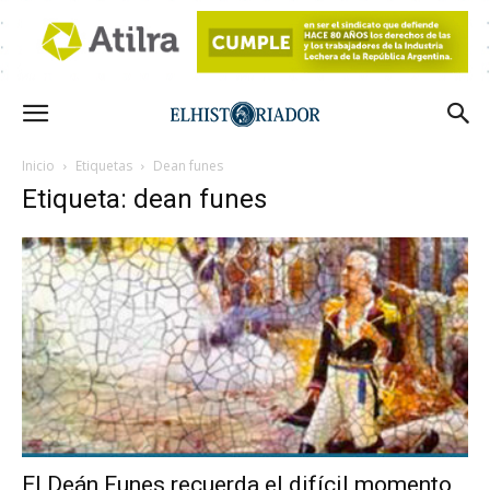
Inicio
Etiquetas
Dean funes
Etiqueta: dean funes
El Deán Funes recuerda el difícil momento