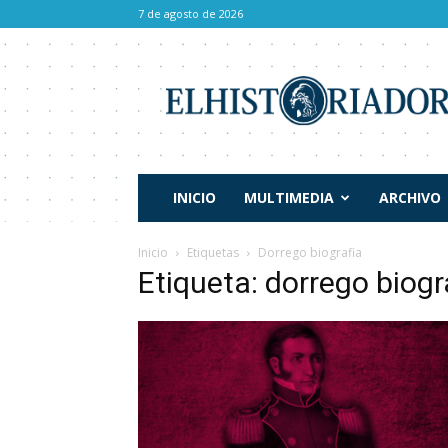
7 de agosto de 2026
El
Historiador
INICIO
MULTIMEDIA
ARCHIVO
Inicio
Etiquetas
Dorrego biografia
Etiqueta: dorrego biogr