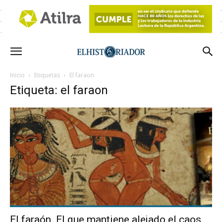
Inicio
Etiquetas
El faraon
Etiqueta: el faraon
El faraón. El que mantiene alejado el caos,