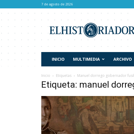
7 de agosto de 2026
El
Historiador
INICIO
MULTIMEDIA
ARCHIVO
Inicio
Etiquetas
Manuel dorrego gobernador fusi
Etiqueta: manuel dorre