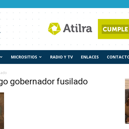
MICROSITIOS
RADIO Y TV
ENLACES
CONTACTO
lado
go gobernador fusilado