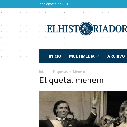
7 de agosto de 2026
El
Historiador
INICIO
MULTIMEDIA
ARCHIVO
Inicio
Etiquetas
Menem
Etiqueta: menem