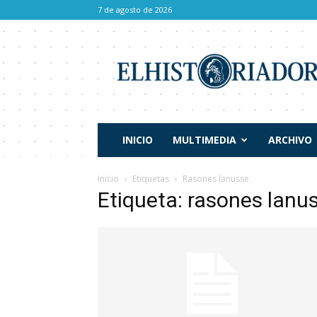
7 de agosto de 2026
El
Historiador
INICIO
MULTIMEDIA
ARCHIVO
Inicio
Etiquetas
Rasones lanusse
Etiqueta: rasones lanu