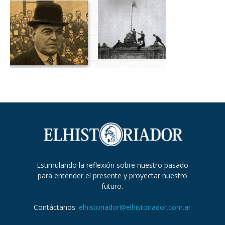
Estimulando la reflexión sobre nuestro pasado
para entender el presente y proyectar nuestro
futuro.
Contáctanos:
elhistoriador@elhistoriador.com.ar