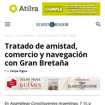
Inicio
Documentos
Era de Rivadavia (1820-1829)
Tratado de amistad,
comercio y navegación
con Gran Bretaña
Por
Felipe Pigna
-
En
Asambleas Constituyentes Argentinas, T
. III, p.