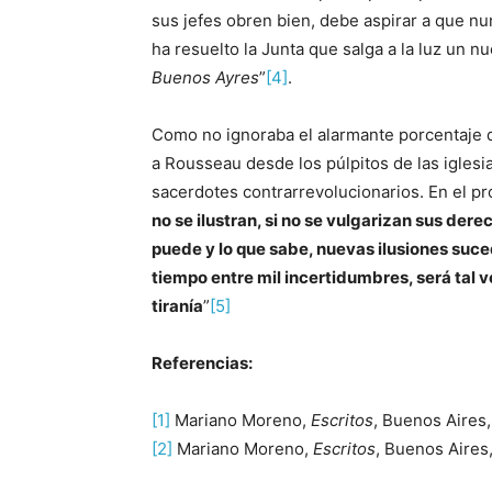
sus jefes obren bien, debe aspirar a que nu
ha resuelto la Junta que salga a la luz un n
Buenos Ayres
”
[4]
.
Como no ignoraba el alarmante porcentaje d
a Rousseau desde los púlpitos de las iglesi
sacerdotes contrarrevolucionarios. En el pró
no se ilustran, si no se vulgarizan sus der
puede y lo que sabe, nuevas ilusiones suce
tiempo entre mil incertidumbres, será tal v
tiranía
”
[5]
Referencias:
[1]
Mariano Moreno,
Escritos
, Buenos Aires,
[2]
Mariano Moreno,
Escritos
, Buenos Aires,