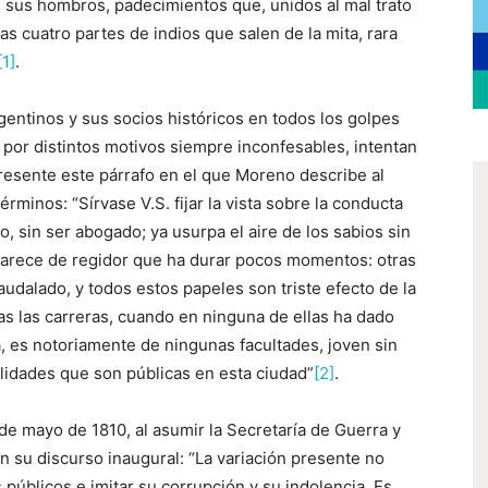
 sus hombros, padecimientos que, unidos al mal trato
s cuatro partes de indios que salen de la mita, rara
[1]
.
rgentinos y sus socios históricos en todos los golpes
, por distintos motivos siempre inconfesables, intentan
resente este párrafo en el que Moreno describe al
rminos: “Sírvase V.S. fijar la vista sobre la conducta
o, sin ser abogado; ya usurpa el aire de los sabios sin
parece de regidor que ha durar pocos momentos: otras
dalado, y todos estos papeles son triste efecto de la
as las carreras, cuando en ninguna de ellas ha dado
a, es notoriamente de ningunas facultades, joven sin
alidades que son públicas en esta ciudad”
[2]
.
 mayo de 1810, al asumir la Secretaría de Guerra y
n su discurso inaugural: “La variación presente no
s públicos e imitar su corrupción y su indolencia. Es