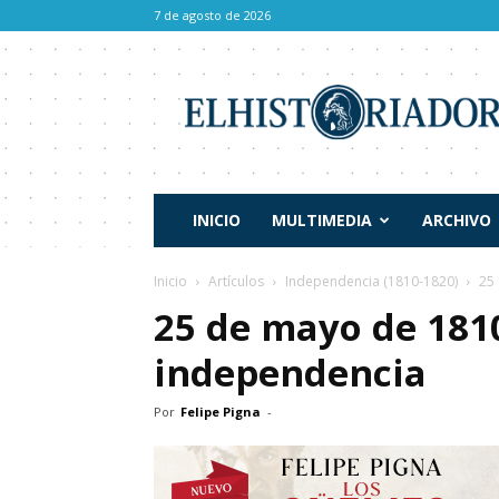
7 de agosto de 2026
El
Historiador
INICIO
MULTIMEDIA
ARCHIVO
Inicio
Artículos
Independencia (1810-1820)
25
25 de mayo de 181
independencia
Por
Felipe Pigna
-