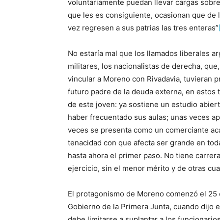
voluntariamente puedan llevar cargas sobre
que les es consiguiente, ocasionan que de la
vez regresen a sus patrias las tres enteras”
No estaría mal que los llamados liberales a
militares, los nacionalistas de derecha, que
vincular a Moreno con Rivadavia, tuvieran p
futuro padre de la deuda externa, en estos té
de este joven: ya sostiene un estudio abiert
haber frecuentado sus aulas; unas veces a
veces se presenta como un comerciante acau
tenacidad con que afecta ser grande en tod
hasta ahora el primer paso. No tiene carrer
ejercicio, sin el menor mérito y de otras cu
El protagonismo de Moreno comenzó el 25 de
Gobierno de la Primera Junta, cuando dijo e
debe limitarse a suplantar a los funcionario