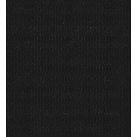
En 1932, el socialismo
presentó un proyecto en
la Cámara de Diputados
para establecer el
sufragio femenino, pero
fue rechazado por la
amplia mayoría de los
conservadores.