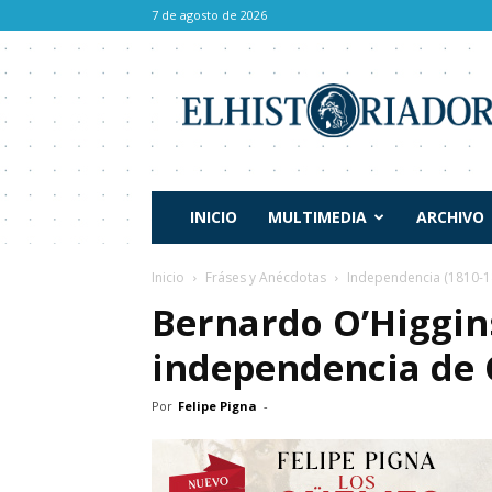
7 de agosto de 2026
El
Historiador
INICIO
MULTIMEDIA
ARCHIVO
Inicio
Fráses y Anécdotas
Independencia (1810-1
Bernardo O’Higgin
independencia de 
Por
Felipe Pigna
-