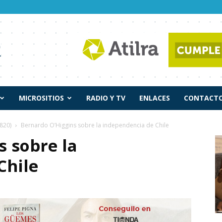
MICROSITIOS
RADIO Y TV
ENLACES
CONTACTO
820)
Bernardo O’Higgins sobre la independencia de Chile
s sobre la
Chile