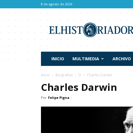
8 de agosto de 2026
El
Historiador
INICIO
MULTIMEDIA
ARCHIVO
Inicio
Biografías
D
Charles Darwin
Charles Darwin
Por
Felipe Pigna
-