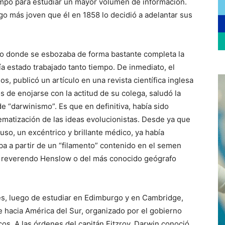
mpo para estudiar un mayor volumen de información.
go más joven que él en 1858 lo decidió a adelantar sus
ulo donde se esbozaba de forma bastante completa la
ía estado trabajado tanto tiempo. De inmediato, el
s, publicó un artículo en una revista científica inglesa
os de enojarse con la actitud de su colega, saludó la
de “darwinismo”. Es que en definitiva, había sido
ematización de las ideas evolucionistas. Desde ya que
so, un excéntrico y brillante médico, ya había
ba a partir de un “filamento” contenido en el semen
l reverendo Henslow o del más conocido geógrafo
s, luego de estudiar en Edimburgo y en Cambridge,
e hacia América del Sur, organizado por el gobierno
cos. A las órdenes del capitán Fitzroy, Darwin conoció