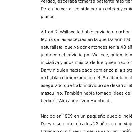
verdad, esperaba tomarse bastante más tie
Pero una carta recibida por un colega y ami
planes.
Alfred R. Wallace le había enviado un artíc
teoría de las especies en la que Darwin hab
naturalista, que ya por entonces tenía 43 año
junto con el enviado por Wallace, quien, lej
iniciativa y años más tarde fue quien habló 
Darwin quien había dado comienzo a la sist
no habían comenzado con él. Su abuelo inclu
asegurado que todo individuo se desarrolla
masculino. También había tomado ideas de
berlinés Alexander Von Humboldt.
Nacido en 1809 en un pequeño pueblo inglé
Darwin se embarcó a los 22 años en un viaj
británico con fines comerciales y cartográfi