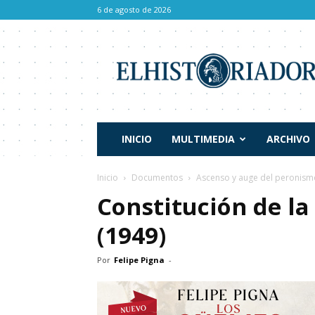
6 de agosto de 2026
El
Historiador
INICIO
MULTIMEDIA
ARCHIVO
Inicio
Documentos
Ascenso y auge del peronism
Constitución de l
(1949)
Por
Felipe Pigna
-