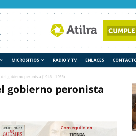
MICROSITIOS
RADIO Y TV
ENLACES
CONTACTO
 del gobierno peronista (1946 – 1955)
l gobierno peronista