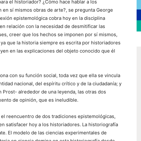
para el historiador? ¿Cómo hace hablar a los
 en sí mismos obras de arte?, se pregunta George
flexión epistemológica cobra hoy en la disciplina
en relación con la necesidad de desmitificar las
ues, creer que los hechos se imponen por sí mismos,
 ya que la historia siempre es escrita por historiadores
yen en las explicaciones del objeto conocido que él
ciona con su función social, toda vez que ella se vincula
dad nacional, del espíritu crítico y de la ciudadanía; y
n Prost- alrededor de una leyenda, las otras dos
xento de opinión, que es ineludible.
en el reencuentro de dos tradiciones epistemológicas,
n satisfacer hoy a los historiadores. La historiografía
e. El modelo de las ciencias experimentales de
storia en ciencia domina en esta historiografía desde