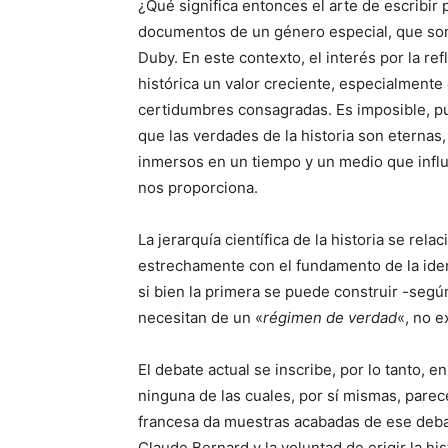
¿Qué significa entonces el arte de escribir 
documentos de un género especial, que son
Duby. En este contexto, el interés por la re
histórica un valor creciente, especialmente 
certidumbres consagradas. Es imposible, p
que las verdades de la historia son eternas,
inmersos en un tiempo y un medio que influ
nos proporciona.
La jerarquía científica de la historia se rela
estrechamente con el fundamento de la identi
si bien la primera se puede construir -segú
necesitan de un «
régimen de verdad
«, no e
El debate actual se inscribe, por lo tanto, 
ninguna de las cuales, por sí mismas, parece
francesa da muestras acabadas de ese debat
Claude Bernard y la voluntad de erigir la hi