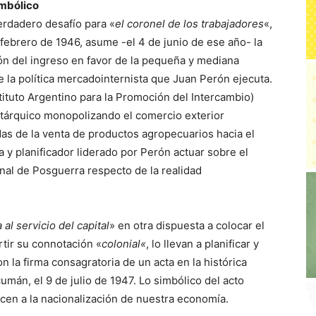
imbólico
erdadero desafío para «
el coronel de los trabajadores
«,
 febrero de 1946, asume -el 4 de junio de ese año- la
ión del ingreso en favor de la pequeña y mediana
de la política mercadointernista que Juan Perón ejecuta.
nstituto Argentino para la Promoción del Intercambio)
tárquico monopolizando el comercio exterior
das de la venta de productos agropecuarios hacia el
ta y planificador liderado por Perón actuar sobre el
nal de Posguerra respecto de la realidad
al servicio del capital
» en otra dispuesta a colocar el
rtir su connotación «
colonial
«
, lo llevan a planificar y
on la firma consagratoria de un acta en la histórica
mán, el 9 de julio de 1947. Lo simbólico del acto
cen a la nacionalización de nuestra economía.