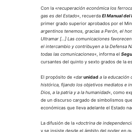
Con la «
recuperación económica los ferrocar
gas es del Estado
«, recuerda
El Manual del
primer grado superior aprobados por el Min
argentinos tenemos, gracias a Perón, el h
Ultramar […] Las comunicaciones favorecen 
el intercambio y contribuyen a la Defensa N
todas las comunicaciones
«, informa el
Segu
cursantes del quinto y sexto grados de la e
El propósito de
«
dar
unidad
a la educación 
histórica, fijando los objetivos mediatos e i
Dios, a la patria y a la humanidad
«, como ex
de un discurso cargado de simbolismos que 
económicas que lleva adelante el Estado naci
La difusión de la «
doctrina de independenc
y se insiste desde el ámbito del poder en q