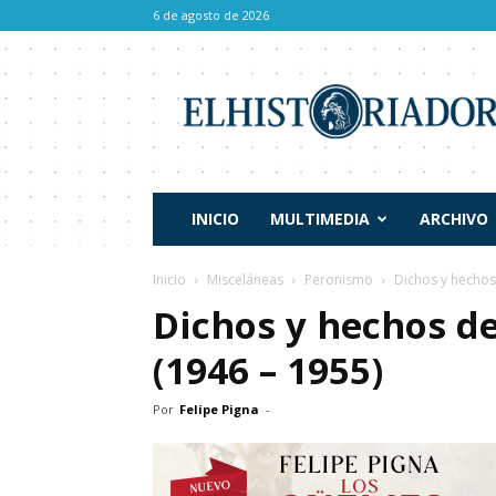
6 de agosto de 2026
El
Historiador
INICIO
MULTIMEDIA
ARCHIVO
Inicio
Misceláneas
Peronismo
Dichos y hechos
Dichos y hechos de
(1946 – 1955)
Por
Felipe Pigna
-