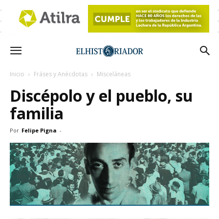
Inicio
Fráses y Anécdotas
Misceláneas
Discépolo y el pueblo, su
familia
Por
Felipe Pigna
-