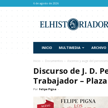
6 de agosto de 2026
El
Historiador
INICIO
MULTIMEDIA
ARCHIVO
Inicio
Documentos
Ascenso y auge del peronism
Discurso de J. D. P
Trabajador – Plaza
Por
Felipe Pigna
-