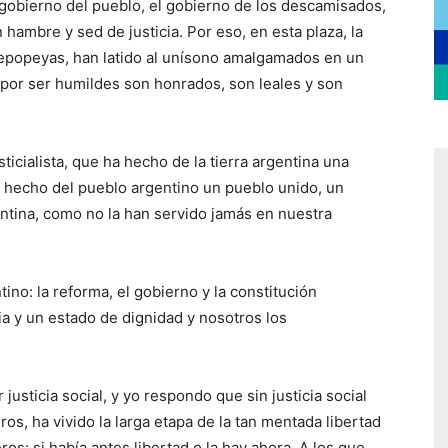
 gobierno del pueblo, el gobierno de los descamisados,
 hambre y sed de justicia. Por eso, en esta plaza, la
 epopeyas, han latido al unísono amalgamados en un
por ser humildes son honrados, son leales y son
ticialista, que ha hecho de la tierra argentina una
ha hecho del pueblo argentino un pueblo unido, un
entina, como no la han servido jamás en nuestra
tino: la reforma, el gobierno y la constitución
ia y un estado de dignidad y nosotros los
justicia social, y yo respondo que sin justicia social
s, ha vivido la larga etapa de la tan mentada libertad
os: si había antes libertad o la hay ahora. A los que