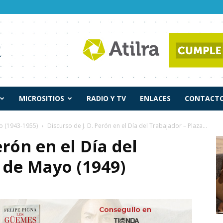
MICROSITIOS
RADIO Y TV
ENLACES
CONTACTO
o (1943-1955)
Discurso de J. D. Perón en el Día del Trabajador – Plaza...
erón en el Día del
 de Mayo (1949)