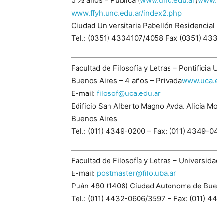
5 ½ años – Pública (
www.unc.edu.ar
)
www.
www.ffyh.unc.edu.ar/index2.php
Ciudad Universitaria Pabellón Residencial
Tel.: (0351) 4334107/4058 Fax (0351) 43
Facultad de Filosofía y Letras – Pontificia
Buenos Aires – 4 años – Privada
www.uca.e
E-mail:
filosof@uca.edu.ar
Edificio San Alberto Magno Avda. Alicia 
Buenos Aires
Tel.: (011) 4349-0200 – Fax: (011) 4349-
Facultad de Filosofía y Letras – Universid
E-mail:
postmaster@filo.uba.ar
Puán 480 (1406) Ciudad Autónoma de Bue
Tel.: (011) 4432-0606/3597 – Fax: (011) 4