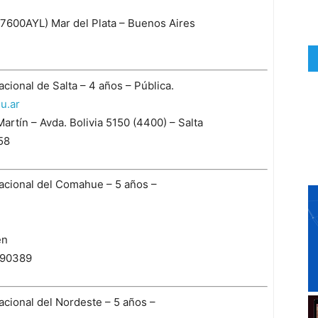
B7600AYL) Mar del Plata – Buenos Aires
ional de Salta – 4 años – Pública.
u.ar
artín – Avda. Bolivia 5150 (4400) – Salta
58
acional del Comahue – 5 años –
én
490389
cional del Nordeste – 5 años –