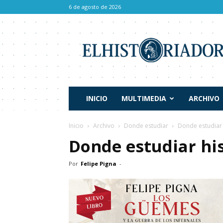
6 de agosto de 2026
El
Historiador
INICIO
MULTIMEDIA
ARCHIVO
Inicio
Archivo
Donde estudiar
Donde estudiar 
Donde estudiar hi
Por
Felipe Pigna
-