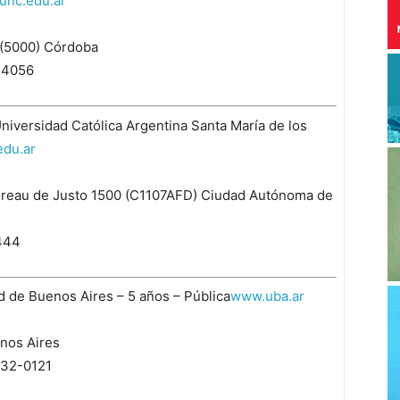
unc.edu.ar
 (5000) Córdoba
34056
 Universidad Católica Argentina Santa María de los
du.ar
Moreau de Justo 1500 (C1107AFD) Ciudad Autónoma de
0444
ad de Buenos Aires – 5 años – Pública
www.uba.ar
nos Aires
432-0121