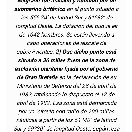
Belgrano fue atacado y
hundido por un
submarino británico
en el punto situado a
los 55º 24’ de latitud Sur y 61º32’ de
longitud Oeste. La dotación del buque es
de 1042 hombres. Se están llevando a
cabo operaciones de rescate de
sobrevivientes.
2) Que dicho punto está
situado a 36 millas fuera de la zona de
exclusión marítima fijada por el gobierno
de Gran Bretaña
en la declaración de su
Ministerio de Defensa del 28 de abril de
1982, ratificando lo dispuesto el 12 de
abril de 1982. Esa zona está demarcada
por un “círculo con radio de 200 millas
náuticas a partir de los 51º40´ de latitud
Sur y 59º30´ de longitud Oeste, según reza