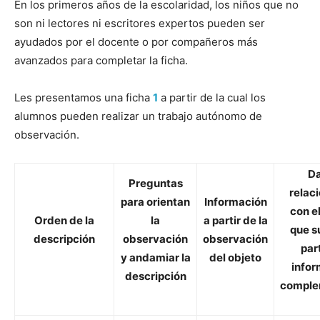
En los primeros años de la escolaridad, los niños que no
son ni lectores ni escritores expertos pueden ser
ayudados por el docente o por compañeros más
avanzados para completar la ficha.
Les presentamos una ficha
1
a partir de la cual los
alumnos pueden realizar un trabajo autónomo de
observación.
Da
Preguntas
relac
para orientan
Información
con e
Orden de la
la
a partir de la
que s
descripción
observación
observación
par
y andamiar la
del objeto
infor
descripción
comple