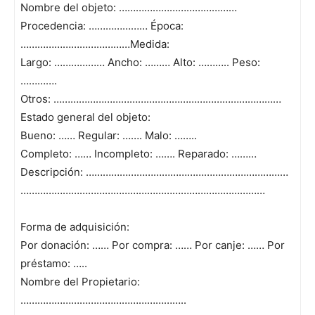
Nombre del objeto: ……………………………………
Procedencia: ………………… Época:
…………………………………Medida:
Largo: ……………… Ancho: ……… Alto: ……….. Peso:
………….
Otros: ………………………………………………………………………
Estado general del objeto:
Bueno: …… Regular: ……. Malo: ……..
Completo: …… Incompleto: ……. Reparado: ………
Descripción: ………………………………………………………………
……………………………………………………………………………
Forma de adquisición:
Por donación: …… Por compra: …… Por canje: …… Por
préstamo: …..
Nombre del Propietario:
…………………………………………………..