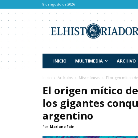
8 de agosto de 2026
El
Historiador
INICIO
MULTIMEDIA
ARCHIVO
Inicio
Artículos
Misceláneas
El origen mítico d
El origen mítico d
los gigantes conqu
argentino
Por
Mariano Fain
-