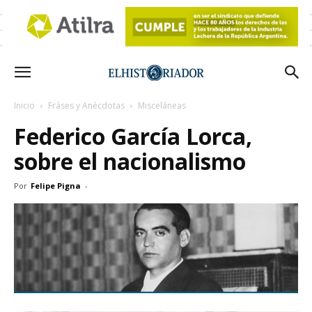
Inicio
Fráses y Anécdotas
Misceláneas
Federico García Lorca,
sobre el nacionalismo
Por
Felipe Pigna
-