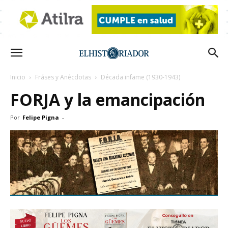
Inicio
Fráses y Anécdotas
Década infame (1930-1943)
FORJA y la emancipación
Por
Felipe Pigna
-