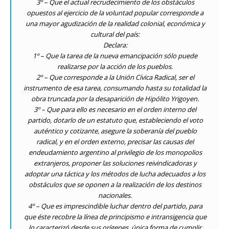
3º – Que el actual recrudecimiento de los obstáculos
opuestos al ejercicio de la voluntad popular corresponde a
una mayor agudización de la realidad colonial, económica y
cultural del país:
Declara:
1º – Que la tarea de la nueva emancipación sólo puede
realizarse por la acción de los pueblos.
2º – Que corresponde a la Unión Cívica Radical, ser el
instrumento de esa tarea, consumando hasta su totalidad la
obra truncada por la desaparición de Hipólito Yrigoyen.
3º – Que para ello es necesario en el orden interno del
partido, dotarlo de un estatuto que, estableciendo el voto
auténtico y cotizante, asegure la soberanía del pueblo
radical, y en el orden externo, precisar las causas del
endeudamiento argentino al privilegio de los monopolios
extranjeros, proponer las soluciones reivindicadoras y
adoptar una táctica y los métodos de lucha adecuados a los
obstáculos que se oponen a la realización de los destinos
nacionales.
4º – Que es imprescindible luchar dentro del partido, para
que éste recobre la línea de principismo e intransigencia que
lo caracterizó desde sus orígenes, única forma de cumplir