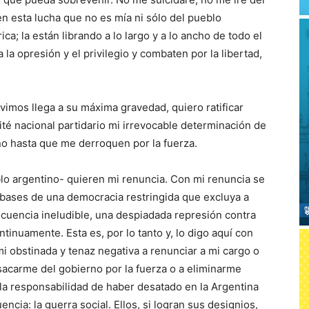
n esta lucha que no es mía ni sólo del pueblo
ca; la están librando a lo largo y a lo ancho de todo el
a opresión y el privilegio y combaten por la libertad,
ivimos llega a su máxima gravedad, quiero ratificar
té nacional partidario mi irrevocable determinación de
o hasta que me derroquen por la fuerza.
o argentino- quieren mi renuncia. Con mi renuncia se
s bases de una democracia restringida que excluya a
cuencia ineludible, una despiadada represión contra
inuamente. Esta es, por lo tanto y, lo digo aquí con
i obstinada y tenaz negativa a renunciar a mi cargo o
sacarme del gobierno por la fuerza o a eliminarme
 la responsabilidad de haber desatado en la Argentina
ncia: la guerra social. Ellos, si logran sus designios,