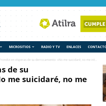
MICROSITIOS
RADIO Y TV
ENLACES
CONTACTO
Frondizi en vísperas de su derrocamiento: «No me suicidaré, no me iré...
as de su
o me suicidaré, no me