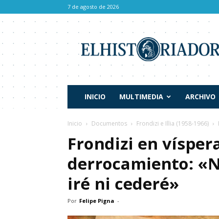
7 de agosto de 2026
El
Historiador
INICIO
MULTIMEDIA
ARCHIVO
Inicio
Documentos
Frondizi e Illia (1958-1966)
Frondizi en vísper
derrocamiento: «N
iré ni cederé»
Por
Felipe Pigna
-