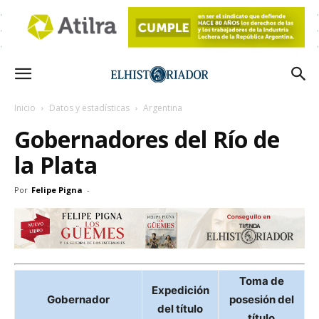
Inicio
Datos y estadísticas
Argentina
Gobernadores del Río de
la Plata
Por
Felipe Pigna
-
Toma de
Expedición
Gobernador
posesión del
del título
título