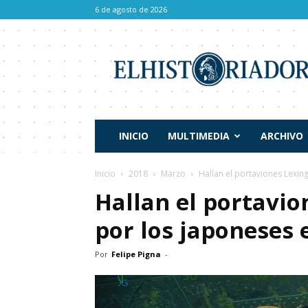
6 de agosto de 2026
El
Historiador
INICIO
MULTIMEDIA
ARCHIVO
Inicio
2018
Marzo
Hallan el portaviones Lexin
Hallan el portavi
por los japoneses 
Por
Felipe Pigna
-