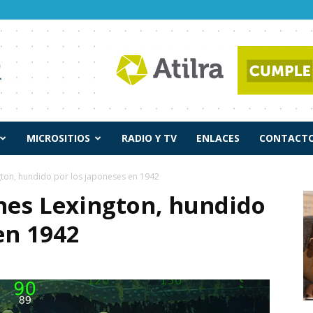
MICROSITIOS
RADIO Y TV
ENLACES
CONTACTO
gton, hundido por los japoneses en 1942
ones Lexington, hundido
en 1942