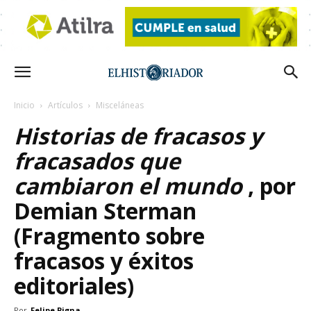
Inicio
Artículos
Misceláneas
Historias de fracasos y
fracasados que
cambiaron el mundo
, por
Demian Sterman
(Fragmento sobre
fracasos y éxitos
editoriales)
Por
Felipe Pigna
-