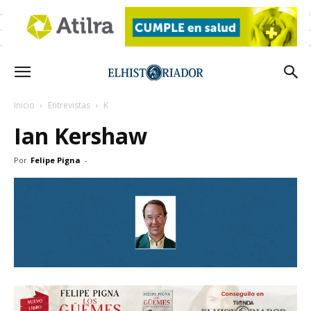
Inicio
Entrevistas
K
Ian Kershaw
Por
Felipe Pigna
-