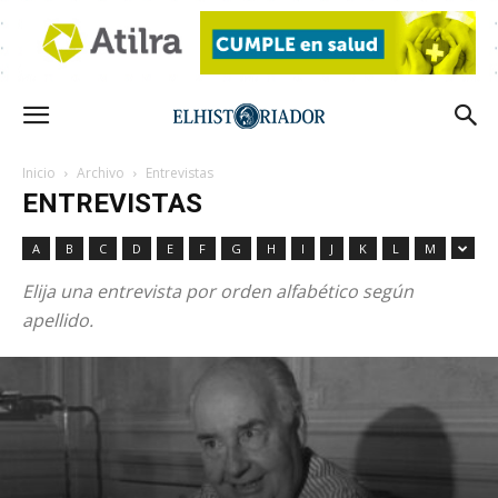
Inicio
Archivo
Entrevistas
ENTREVISTAS
A
B
C
D
E
F
G
H
I
J
K
L
M
Elija una entrevista por orden alfabético según
apellido.