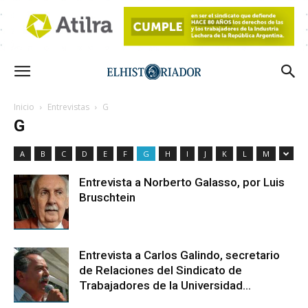
Inicio
Entrevistas
G
G
A
B
C
D
E
F
G
H
I
J
K
L
M
Entrevista a Norberto Galasso, por Luis
Bruschtein
Entrevista a Carlos Galindo, secretario
de Relaciones del Sindicato de
Trabajadores de la Universidad...