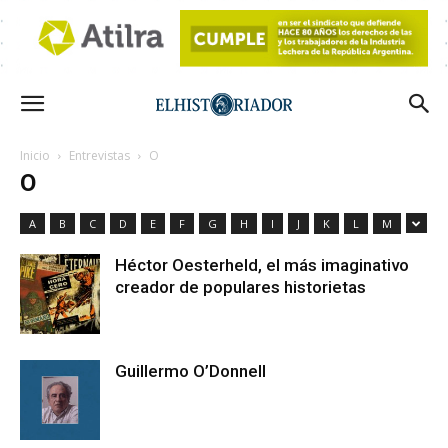
Inicio
Entrevistas
O
O
A
B
C
D
E
F
G
H
I
J
K
L
M
Héctor Oesterheld, el más imaginativo
creador de populares historietas
Guillermo O’Donnell